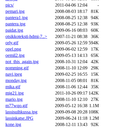
pics/
2011-04-06 12:04
-
pemari.jpg
2008-08-03 18:17
81K
pantera1.jpg
2008-08-25 12:38
94K
pantera.jpg
2008-08-25 12:38
93K
paidat.jpg
2009-06-16 08:03
60K
otsikkoteksti-hdmi-7..>
2007-11-21 08:38
36K
orly.gif
2009-05-26 12:59
594K
opel.png
2009-06-02 12:59
17K
oemil2.jpg
2009-05-13 14:13
65K
not_this_again.jpg
2008-10-31 12:04
42K
nomming.gif
2008-11-10 12:09
29K
navi.jpeg
2009-02-25 16:55
15K
monday.jpg
2008-11-05 08:01
81K
mika.gif
2008-11-06 12:44
35K
mig21.jpg
2011-10-26 09:17
142K
mario.jpg
2008-11-10 12:10
27K
m77wqo.gif
2009-05-12 16:38
1.1M
lassisuihkussa.jpg
2009-09-08 20:28
108K
lassinkatse.JPG
2009-06-24 11:18
1.2M
kone.jpg
2008-12-11 13:43
92K