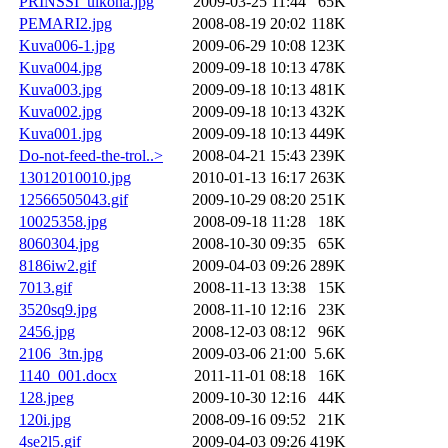
PRINSSI_ulkona.jpg
2009-03-25 11:44
65K
PEMARI2.jpg
2008-08-19 20:02
118K
Kuva006-1.jpg
2009-06-29 10:08
123K
Kuva004.jpg
2009-09-18 10:13
478K
Kuva003.jpg
2009-09-18 10:13
481K
Kuva002.jpg
2009-09-18 10:13
432K
Kuva001.jpg
2009-09-18 10:13
449K
Do-not-feed-the-trol..>
2008-04-21 15:43
239K
13012010010.jpg
2010-01-13 16:17
263K
12566505043.gif
2009-10-29 08:20
251K
10025358.jpg
2008-09-18 11:28
18K
8060304.jpg
2008-10-30 09:35
65K
8186iw2.gif
2009-04-03 09:26
289K
7013.gif
2008-11-13 13:38
15K
3520sq9.jpg
2008-11-10 12:16
23K
2456.jpg
2008-12-03 08:12
96K
2106_3tn.jpg
2009-03-06 21:00
5.6K
1140_001.docx
2011-11-01 08:18
16K
128.jpeg
2009-10-30 12:16
44K
120i.jpg
2008-09-16 09:52
21K
4se2l5.gif
2009-04-03 09:26
419K