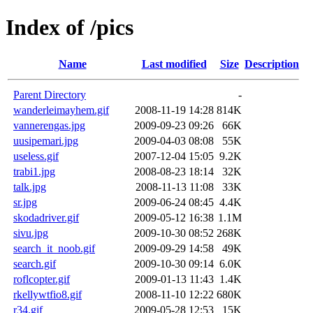
Index of /pics
Name
Last modified
Size
Description
Parent Directory
-
wanderleimayhem.gif
2008-11-19 14:28
814K
vannerengas.jpg
2009-09-23 09:26
66K
uusipemari.jpg
2009-04-03 08:08
55K
useless.gif
2007-12-04 15:05
9.2K
trabi1.jpg
2008-08-23 18:14
32K
talk.jpg
2008-11-13 11:08
33K
sr.jpg
2009-06-24 08:45
4.4K
skodadriver.gif
2009-05-12 16:38
1.1M
sivu.jpg
2009-10-30 08:52
268K
search_it_noob.gif
2009-09-29 14:58
49K
search.gif
2009-10-30 09:14
6.0K
roflcopter.gif
2009-01-13 11:43
1.4K
rkellywtfio8.gif
2008-11-10 12:22
680K
r34.gif
2009-05-28 12:53
15K