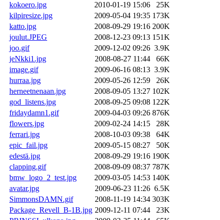
kokoero.jpg
2010-01-19 15:06
25K
kilpiresize.jpg
2009-05-04 19:35
173K
katto.jpg
2008-09-29 19:16
200K
joulut.JPEG
2008-12-23 09:13
151K
joo.gif
2009-12-02 09:26
3.9K
jeNkki1.jpg
2008-08-27 11:44
66K
image.gif
2009-06-16 08:13
3.9K
hurraa.jpg
2009-05-26 12:59
26K
herneetnenaan.jpg
2008-09-05 13:27
102K
god_listens.jpg
2008-09-25 09:08
122K
fridaydamn1.gif
2009-04-03 09:26
876K
flowers.jpg
2009-02-24 14:15
28K
ferrari.jpg
2008-10-03 09:38
64K
epic_fail.jpg
2009-05-15 08:27
50K
edestä.jpg
2008-09-29 19:16
190K
clapping.gif
2008-09-09 08:37
787K
bmw_logo_2_test.jpg
2009-03-05 14:53
140K
avatar.jpg
2009-06-23 11:26
6.5K
SimmonsDAMN.gif
2008-11-19 14:34
303K
Package_Revell_B-1B.jpg
2009-12-11 07:44
23K