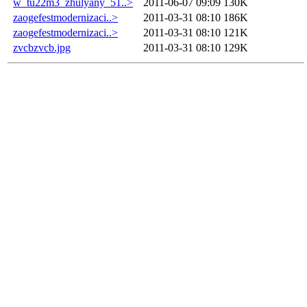
w_tu22m3_zhulyany_51..>
2011-06-07 09:09
130K
zaogefestmodernizaci..>
2011-03-31 08:10
186K
zaogefestmodernizaci..>
2011-03-31 08:10
121K
zvcbzvcb.jpg
2011-03-31 08:10
129K