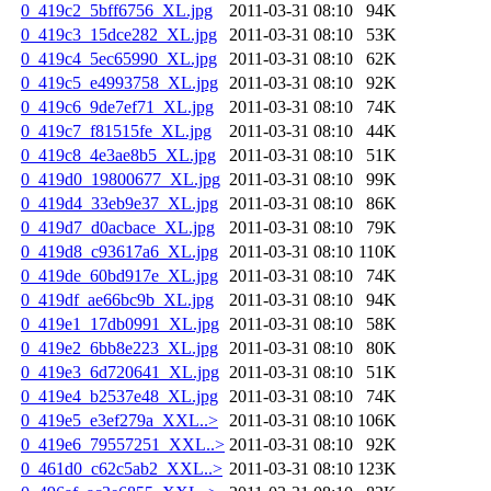
0_419c2_5bff6756_XL.jpg
2011-03-31 08:10
94K
0_419c3_15dce282_XL.jpg
2011-03-31 08:10
53K
0_419c4_5ec65990_XL.jpg
2011-03-31 08:10
62K
0_419c5_e4993758_XL.jpg
2011-03-31 08:10
92K
0_419c6_9de7ef71_XL.jpg
2011-03-31 08:10
74K
0_419c7_f81515fe_XL.jpg
2011-03-31 08:10
44K
0_419c8_4e3ae8b5_XL.jpg
2011-03-31 08:10
51K
0_419d0_19800677_XL.jpg
2011-03-31 08:10
99K
0_419d4_33eb9e37_XL.jpg
2011-03-31 08:10
86K
0_419d7_d0acbace_XL.jpg
2011-03-31 08:10
79K
0_419d8_c93617a6_XL.jpg
2011-03-31 08:10
110K
0_419de_60bd917e_XL.jpg
2011-03-31 08:10
74K
0_419df_ae66bc9b_XL.jpg
2011-03-31 08:10
94K
0_419e1_17db0991_XL.jpg
2011-03-31 08:10
58K
0_419e2_6bb8e223_XL.jpg
2011-03-31 08:10
80K
0_419e3_6d720641_XL.jpg
2011-03-31 08:10
51K
0_419e4_b2537e48_XL.jpg
2011-03-31 08:10
74K
0_419e5_e3ef279a_XXL..>
2011-03-31 08:10
106K
0_419e6_79557251_XXL..>
2011-03-31 08:10
92K
0_461d0_c62c5ab2_XXL..>
2011-03-31 08:10
123K