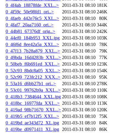
0_4f4ab_18878fde_XXL..>
2011-03-31 08:10
181K
0_4f59c_50e98fd1_ori..>
2011-03-31 08:10
246K
0_4faeb_442e76c5_XXL..>
2011-03-31 08:10
80K
0_4faf7_20aa7160_ori..>
2011-03-31 08:10
344K
0_44b81_67376df_orig..>
2011-03-31 08:10
242K
0_44ef0_184b953_XXL.jpg
2011-03-31 08:10
103K
0_46f6d_8ee42a5a_XXL..>
2011-03-31 08:10
78K
0_47f13_7b28a879_XXL..>
2011-03-31 08:10
79K
0_49bda_16d4283b_XXL..>
2011-03-31 08:10
77K
0_50beb_f6b691ed_XXL..>
2011-03-31 08:10
123K
0_52c93_8bdc8a05_XXL..>
2011-03-31 08:10
154K
0_52c99_723fc212_XXX..>
2011-03-31 08:10
95K
0_53a16_d6bb27b1_ori..>
2011-03-31 08:10
278K
0_53c01_99762b9a_XXL..>
2011-03-31 08:10
110K
0_418b3_7384644_XXL.jpg
2011-03-31 08:10
108K
0_418bc_16977fda_XXL..>
2011-03-31 08:10
113K
0_419ad_98b71670_XXL..>
2011-03-31 08:10
120K
0_419b5_ef7b12f5_XXL..>
2011-03-31 08:10
75K
0_419bd_ae343d72_XL.jpg
2011-03-31 08:10
84K
0_419be_d0971411_XL.jpg
2011-03-31 08:10
86K