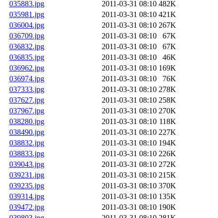
035883.jpg
2011-03-31 08:10
482K
035981.jpg
2011-03-31 08:10
421K
036004.jpg
2011-03-31 08:10
267K
036709.jpg
2011-03-31 08:10
67K
036832.jpg
2011-03-31 08:10
67K
036835.jpg
2011-03-31 08:10
46K
036962.jpg
2011-03-31 08:10
169K
036974.jpg
2011-03-31 08:10
76K
037333.jpg
2011-03-31 08:10
278K
037627.jpg
2011-03-31 08:10
258K
037967.jpg
2011-03-31 08:10
270K
038280.jpg
2011-03-31 08:10
118K
038490.jpg
2011-03-31 08:10
227K
038832.jpg
2011-03-31 08:10
194K
038833.jpg
2011-03-31 08:10
226K
039043.jpg
2011-03-31 08:10
272K
039231.jpg
2011-03-31 08:10
215K
039235.jpg
2011-03-31 08:10
370K
039314.jpg
2011-03-31 08:10
135K
039472.jpg
2011-03-31 08:10
190K
039803.jpg
2011-03-31 08:10
281K