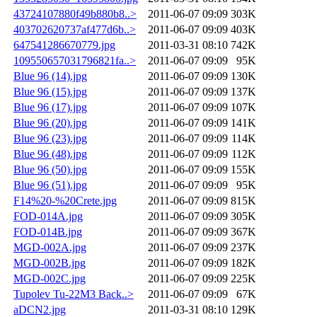
43724107880f49b880b8..>
2011-06-07 09:09
303K
403702620737af477d6b..>
2011-06-07 09:09
403K
647541286670779.jpg
2011-03-31 08:10
742K
109550657031796821fa..>
2011-06-07 09:09
95K
Blue 96 (14).jpg
2011-06-07 09:09
130K
Blue 96 (15).jpg
2011-06-07 09:09
137K
Blue 96 (17).jpg
2011-06-07 09:09
107K
Blue 96 (20).jpg
2011-06-07 09:09
141K
Blue 96 (23).jpg
2011-06-07 09:09
114K
Blue 96 (48).jpg
2011-06-07 09:09
112K
Blue 96 (50).jpg
2011-06-07 09:09
155K
Blue 96 (51).jpg
2011-06-07 09:09
95K
F14%20-%20Crete.jpg
2011-06-07 09:09
815K
FOD-014A.jpg
2011-06-07 09:09
305K
FOD-014B.jpg
2011-06-07 09:09
367K
MGD-002A.jpg
2011-06-07 09:09
237K
MGD-002B.jpg
2011-06-07 09:09
182K
MGD-002C.jpg
2011-06-07 09:09
225K
Tupolev Tu-22M3 Back..>
2011-06-07 09:09
67K
aDCN2.jpg
2011-03-31 08:10
129K